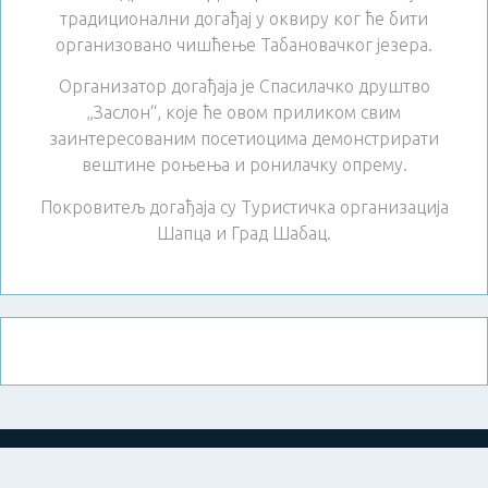
традиционални догађај у оквиру ког ће бити
организовано чишћење Табановачког језера.
Организатор догађаја је Спасилачко друштво
„Заслон“, које ће овом приликом свим
заинтересованим посетиоцима демонстрирати
вештине роњења и ронилачку опрему.
Покровитељ догађаја су Туристичка организација
Шапца и Град Шабац.