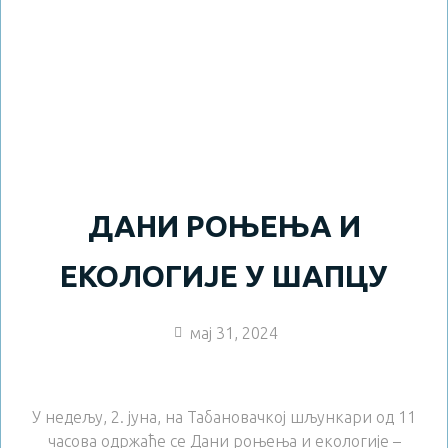
ДАНИ РОЊЕЊА И
ЕКОЛОГИЈЕ У ШАПЦУ
мај 31, 2024
У недељу, 2. јуна, на Табановачкој шљункари од 11
часова одржаће се Дани роњења и екологије –