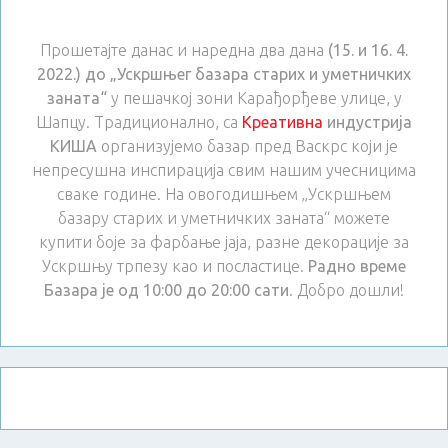
Прошетајте данас и наредна два дана
(15. и 16. 4.
2022.) до „Ускршњег базара старих и уметничких
заната“
у пешачкој зони Карађорђеве улице, у
Шапцу. Традиционално, са
Креативна
индустрија
КИША
организујемо базар пред Васкрс који је
непресушна инспирација свим нашим учесницима
сваке године. На овогодишњем „Ускршњем
базару старих и уметничких заната“ можете
купити боје за фарбање јаја, разне декорације за
Ускршњу трпезу као и посластице.
Радно време
Базара је од 10:00 до 20:00 сати
. Добро дошли!