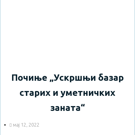
Почиње „Ускршњи базар
старих и уметничких
заната“
мај 12, 2022