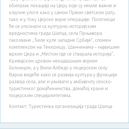
обилазак локација на Церу које су имале важне и
кључне улоге како у самом Првом светском рату,
тако и у току Церске војне операције. Посетиоци
ће се упознати са културно-историјским
вредностима града Шапца, села Прњавора
такозване „Ћеле куле западне Србије“, спомен
комплексом на Текеришу, Шанчинама – највишим
врхом Цера и „Местом где се стварала историја“,
Кривајском црквом некадашњом војном
болницом, а у Вили Албедо у поцерском селу
Варна видеће како се развија култура у функцији
развоја села, али и уживати у амбијенту сеоско-
туристичког домаћининства, домаћој храни и
поцерским специјалитетима.
Контакт: Туристичка организација града Шапца