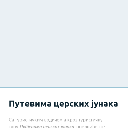
Путевима церских јунака
Са туристичким водичем а кроз туристичку
туру
Путевима церских јунака
, предвиђен је