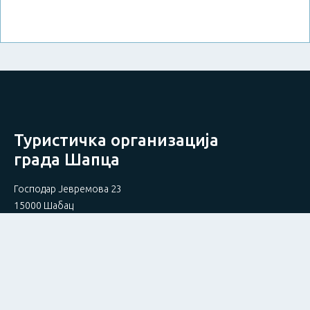
Туристичка организација
града Шапца
Господар Јевремова 23
15000 Шабац
+381 15 347 383
+381 15 347 384