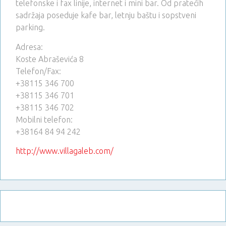
telefonske i fax linije, internet i mini bar. Od pratećih
sadržaja poseduje kafe bar, letnju baštu i sopstveni
parking.
Adresa:
Koste Abraševića 8
Telefon/Fax:
+38115 346 700
+38115 346 701
+38115 346 702
Mobilni telefon:
+38164 84 94 242
http://www.villagaleb.com/