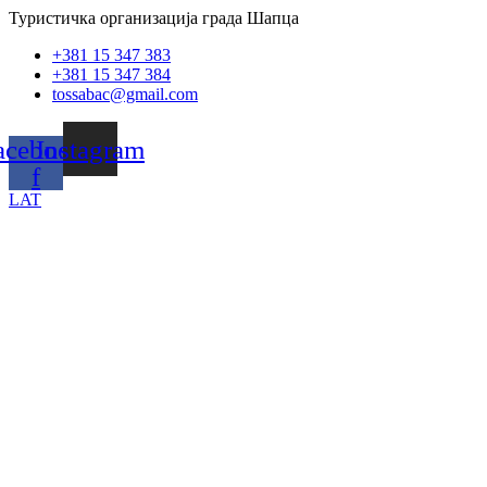
Скочите
Туристичка организација града Шапца
на
+381 15 347 383
садржај
+381 15 347 384
tossabac@gmail.com
acebook-
Instagram
f
LAT