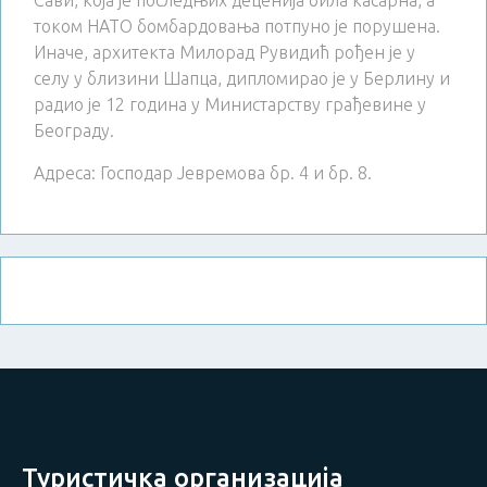
Сави, која је последњих деценија била касарна, а
током НАТО бомбардовања потпуно је порушена.
Иначе, архитекта Милорад Рувидић рођен је у
селу у близини Шапца, дипломирао је у Берлину и
радио је 12 година у Министарству грађевине у
Београду.
Адреса: Господар Јевремова бр. 4 и бр. 8.
Туристичка организација