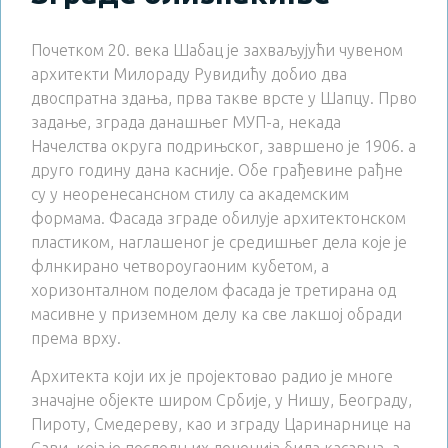
Почетком 20. века Шабац је захваљујући чувеном
архитекти Милораду Рувидићу добио два
двоспратна здања, прва такве врсте у Шапцу. Прво
задање, зграда данашњег МУП-а, некада
Начелства округа подрињског, завршено је 1906. а
друго годину дана касније. Обе грађевине рађне
су у неоренесансном стилу са академским
формама. Фасада зграде обилује архитектонском
пластиком, наглашеног је средишњег дела које је
флнкирано четвороугаоним кубетом, а
хоризонталном поделом фасада је третирана од
масивне у приземном делу ка све лакшој обради
према врху.
Архитекта који их је пројектовао радио је многе
значајне објекте широм Србије, у Нишу, Београду,
Пироту, Смедереву, као и зграду Царинарнице на